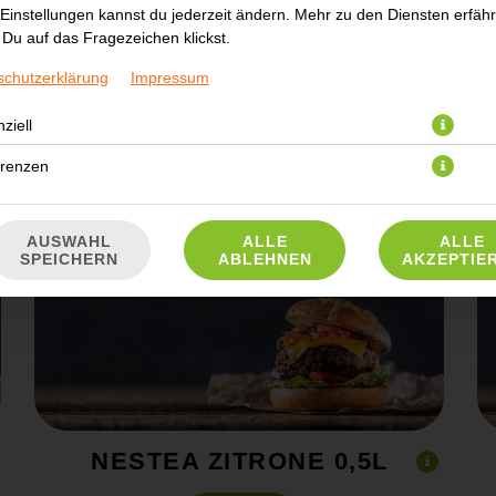
Einstellungen kannst du jederzeit ändern. Mehr zu den Diensten erfähr
Du auf das Fragezeichen klickst.
schutzerklärung
Impressum
SPRITE 0,33L
ziell
2,90 € *
erenzen
AUSWAHL
ALLE
ALLE
SPEICHERN
ABLEHNEN
AKZEPTIE
NESTEA ZITRONE 0,5L