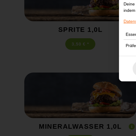
Deine 
indem 
Daten
SPRITE 1,0L
Essen
3,50 € *
Präf
MINERALWASSER 1,0L