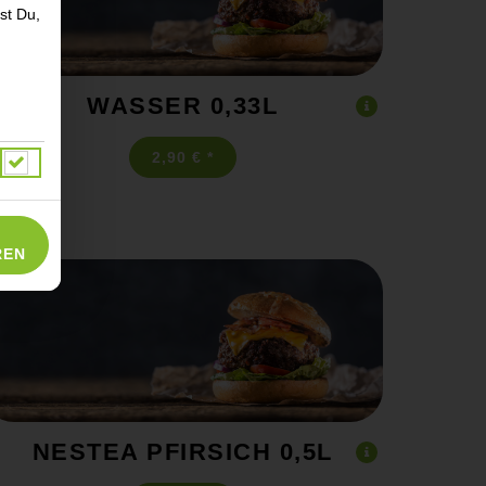
st Du,
WASSER 0,33L
2,90 € *
REN
NESTEA PFIRSICH 0,5L