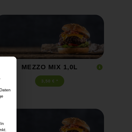
MEZZO MIX 1,0L
.
3,50 € *
 Daten
ge
 In
nkt.