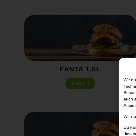
FANTA 1,0L
Wir nu
3,50 € *
Techni
Besuch
auch a
Anbiet
Wir n
Du kan
diesem