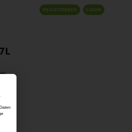
REGISTRIEREN
LOGIN
L
.
 Daten
ge