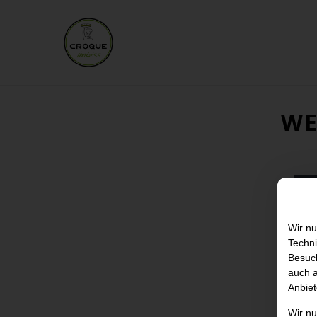
WE
Wir nu
Techni
Besuch
auch a
Anbiet
Wir n