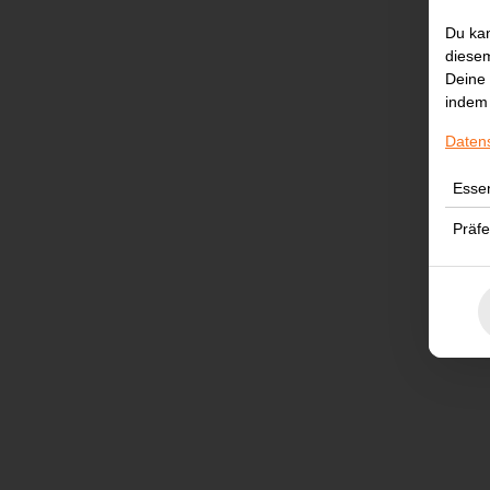
Du kan
diesem
Deine 
indem 
Daten
Essen
Präf