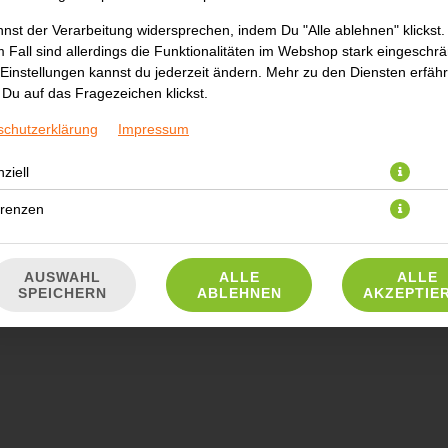
nst der Verarbeitung widersprechen, indem Du "Alle ablehnen" klickst.
 Fall sind allerdings die Funktionalitäten im Webshop stark eingeschrä
10,00 € *
Einstellungen kannst du jederzeit ändern. Mehr zu den Diensten erfähr
Du auf das Fragezeichen klickst.
* Die Preise können nach Auswahl des Stores variieren.
schutzerklärung
Impressum
ziell
erenzen
AUSWAHL
ALLE
ALLE
SPEICHERN
ABLEHNEN
AKZEPTIE