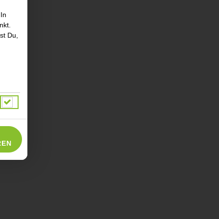
 In
nkt.
st Du,
REN