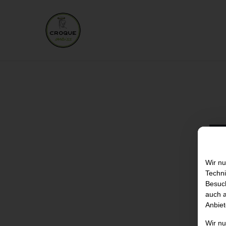
Wir nu
Techni
Besuch
auch a
Anbiet
Wir n