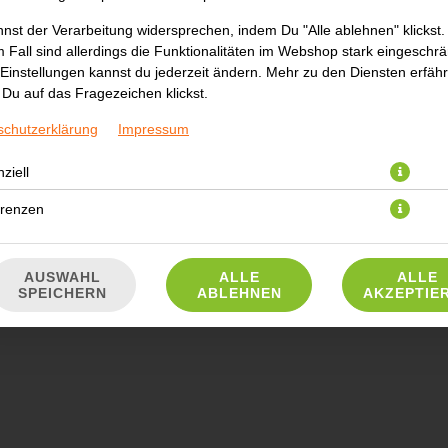
nst der Verarbeitung widersprechen, indem Du "Alle ablehnen" klickst.
 Fall sind allerdings die Funktionalitäten im Webshop stark eingeschrä
3,50 € *
Einstellungen kannst du jederzeit ändern. Mehr zu den Diensten erfähr
Du auf das Fragezeichen klickst.
* Die Preise können nach Auswahl des Stores variieren.
schutzerklärung
Impressum
ziell
erenzen
AUSWAHL
ALLE
ALLE
SPEICHERN
ABLEHNEN
AKZEPTIE