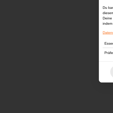
Du kan
diesem
Deine 
indem 
Daten
Essen
Präf