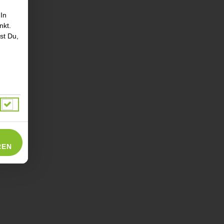
 In
nkt.
st Du,
REN