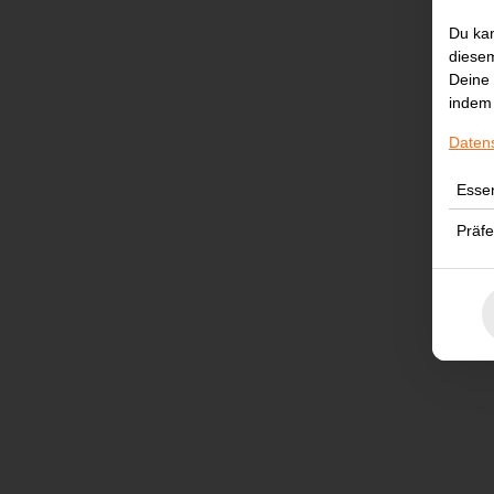
Du kan
diesem
Deine 
indem 
Daten
Essen
Präf