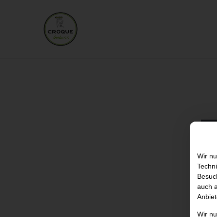
Wir nu
Techni
Besuch
auch a
Anbiet
Wir n