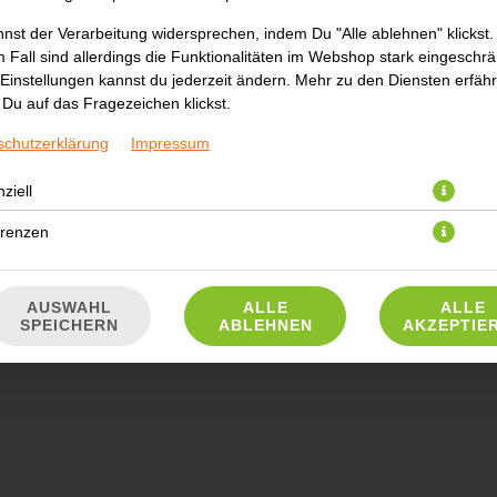
nst der Verarbeitung widersprechen, indem Du "Alle ablehnen" klickst.
 Fall sind allerdings die Funktionalitäten im Webshop stark eingeschrä
2,90 € *
Einstellungen kannst du jederzeit ändern. Mehr zu den Diensten erfähr
Du auf das Fragezeichen klickst.
* Die Preise können nach Auswahl des Stores variieren.
schutzerklärung
Impressum
ziell
erenzen
AUSWAHL
ALLE
ALLE
SPEICHERN
ABLEHNEN
AKZEPTIE