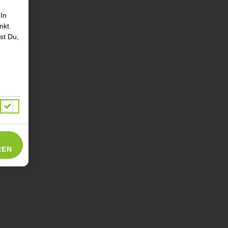
 In
nkt.
st Du,
REN