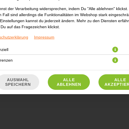
nst der Verarbeitung widersprechen, indem Du "Alle ablehnen" klickst.
 Fall sind allerdings die Funktionalitäten im Webshop stark eingeschrä
Einstellungen kannst du jederzeit ändern. Mehr zu den Diensten erfähr
Du auf das Fragezeichen klickst.
schutzerklärung
Impressum
ziell
 Hähnchenbruststreifen, Brokkoli, Cherrytomaten und Hollandaise Sau
erenzen
13,10 € *
* Die Preise können nach Auswahl des Stores variieren.
AUSWAHL
ALLE
ALLE
SPEICHERN
ABLEHNEN
AKZEPTIE