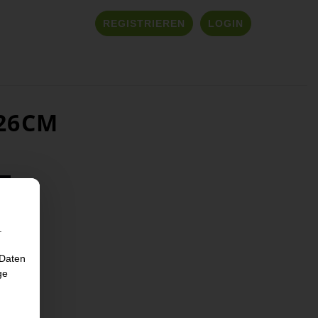
REGISTRIEREN
LOGIN
26CM
.
 Daten
ge