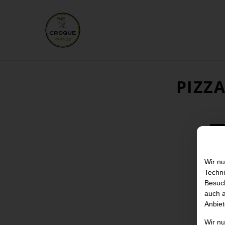
PIZZ
Wir nu
Techni
Besuch
auch a
Anbiet
Wir n