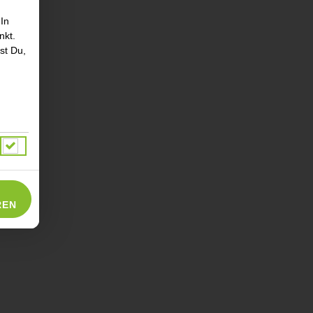
 In
nkt.
st Du,
ce
REN