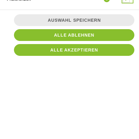
AUSWAHL SPEICHERN
ALLE ABLEHNEN
ALLE AKZEPTIEREN
mit hausgemachtem Gyros vom Spieß, Hirtenkäse,
Salatgurken, frischen Tomaten, milder Peperoni, roten
Zwiebelringen, Goudakäse und Eisbergsalat
15,40 € *
* Die Preise können nach Auswahl des Stores variieren.
© 2026
Croque Imbiss Tostedt
Impressum
Datenschutz
Datenschutzeinstellungen
Barrierefreiheit
AGB
Lieferdienstsoftware und Webshop von
SIDES