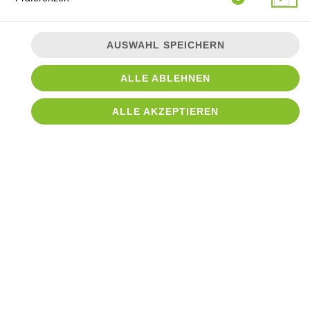
AUSWAHL SPEICHERN
ALLE ABLEHNEN
ALLE AKZEPTIEREN
Saftiges Gyros mit knusprigen Pommes, frischem Krautsalat
und hausgemachter Sauce nach Wahl - serviert in unserer
praktischen Foodbox.
8,90 € *
* Die Preise können nach Auswahl des Stores variieren.
© 2026
Croque Imbiss Tostedt
Impressum
Datenschutz